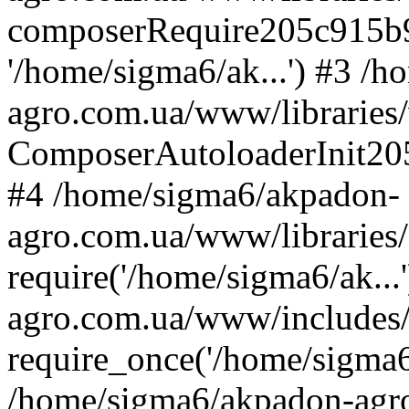
composerRequire205c915b9c
'/home/sigma6/ak...') #3 /
agro.com.ua/www/libraries/
ComposerAutoloaderInit20
#4 /home/sigma6/akpadon-
agro.com.ua/www/libraries
require('/home/sigma6/ak..
agro.com.ua/www/includes
require_once('/home/sigma6/
/home/sigma6/akpadon-agr