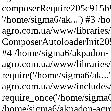
composerRequire205c915b9c
'/home/sigma6/ak...') #3 /
agro.com.ua/www/libraries/
ComposerAutoloaderInit20
#4 /home/sigma6/akpadon-
agro.com.ua/www/libraries
require('/home/sigma6/ak..
agro.com.ua/www/includes
require_once('/home/sigma6/
/home/sigma6/akpadon-agr