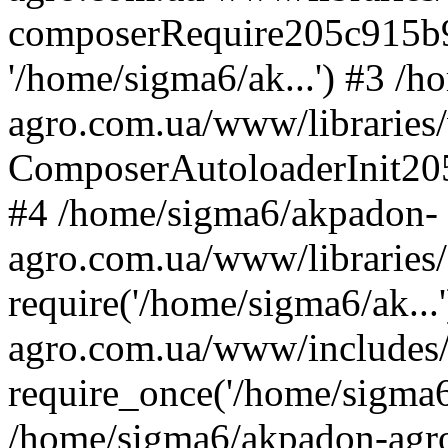
composerRequire205c915b9c
'/home/sigma6/ak...') #3 /
agro.com.ua/www/libraries/
ComposerAutoloaderInit20
#4 /home/sigma6/akpadon-
agro.com.ua/www/libraries
require('/home/sigma6/ak..
agro.com.ua/www/includes
require_once('/home/sigma6/
/home/sigma6/akpadon-agr