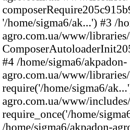
composerRequire205c915b9c
'/home/sigma6/ak...') #3 /
agro.com.ua/www/libraries/
ComposerAutoloaderInit20
#4 /home/sigma6/akpadon-
agro.com.ua/www/libraries
require('/home/sigma6/ak..
agro.com.ua/www/includes
require_once('/home/sigma6/
/home/sigma6/akpadon-agr