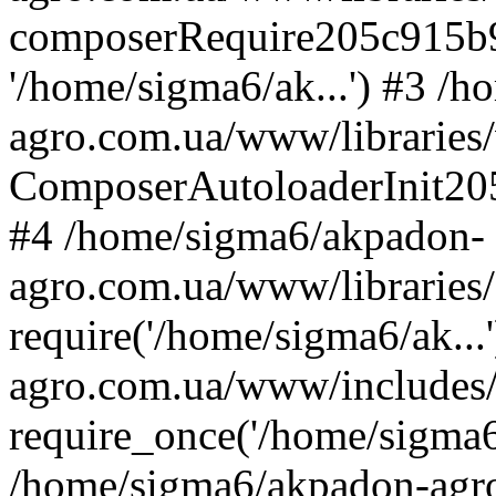
composerRequire205c915b9c
'/home/sigma6/ak...') #3 /
agro.com.ua/www/libraries/
ComposerAutoloaderInit20
#4 /home/sigma6/akpadon-
agro.com.ua/www/libraries
require('/home/sigma6/ak..
agro.com.ua/www/includes
require_once('/home/sigma6/
/home/sigma6/akpadon-agr